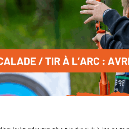
tions fortes entre escalade sur falaise et tir à l’arc, au cœ