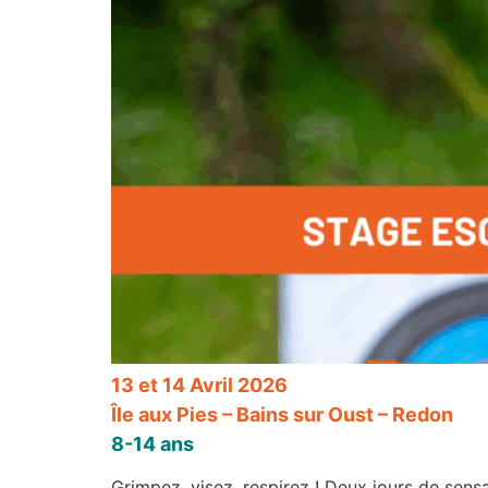
13 et 14 Avril 2026
Île aux Pies – Bains sur Oust – Redon
8-14 ans
Grimpez, visez, respirez ! Deux jours de sensa