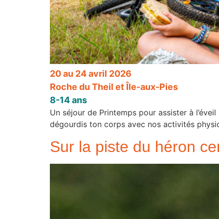
20 au 24 avril 2026
Roche du Theil et Île-aux-Pies
8-14 ans
Un séjour de Printemps pour assister à l’éveil 
dégourdis ton corps avec nos activités physi
Sur la piste du héron c