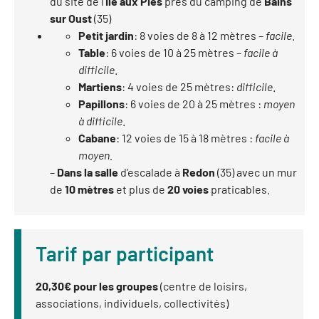
du site de l’
Ile aux Pies
près du camping de
Bains
sur Oust
(35)
Petit jardin
: 8 voies de 8 à 12 mètres –
facile
.
Table
: 6 voies de 10 à 25 mètres –
facile à
difficile
.
Martiens
: 4 voies de 25 mètres:
difficile
.
Papillons
: 6 voies de 20 à 25 mètres :
moyen
à difficile
.
Cabane
: 12 voies de 15 à 18 mètres :
facile à
moyen.
–
Dans la salle
d’escalade à
Redon
(35) avec un mur
de
10 mètres
et plus de
20 voies
praticables.
Tarif par participant
20,30€ pour les groupes
(centre de loisirs,
associations, individuels, collectivités)